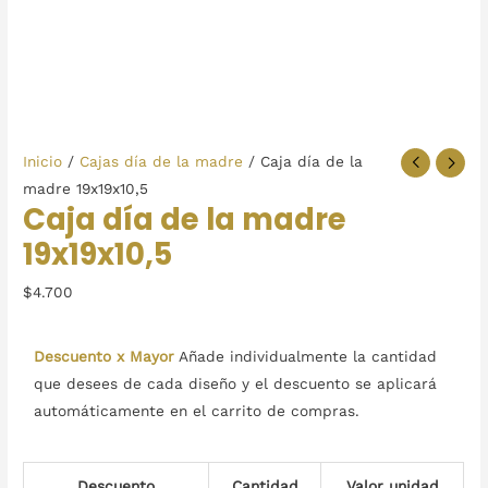
Caja
Inicio
/
Cajas día de la madre
/ Caja día de la
día
madre 19x19x10,5
Caja día de la madre
de
19x19x10,5
la
madre
$
4.700
19x19x10,5
cantidad
Descuento x Mayor
Añade individualmente la cantidad
que desees de cada diseño y el descuento se aplicará
automáticamente en el carrito de compras.
Descuento
Cantidad
Valor unidad