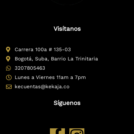
Visítanos
Carrera 100a # 135-03
Bogotá, Suba, Barrio La Trinitaria
3207805463
Lunes a Viernes 11am a 7pm
kecuentas@kekaja.co
Síguenos
F
I