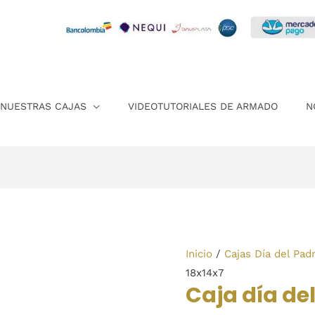
NUESTRAS CAJAS
VIDEOTUTORIALES DE ARMADO
N
Caja
Inicio
/
Cajas Día del Pad
día
18x14x7
Caja día de
del
padre