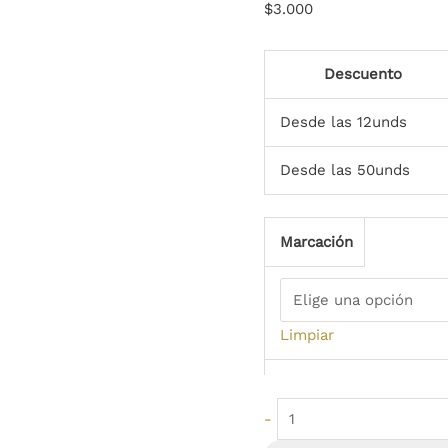
$
3.000
18x14x7
cantidad
Descuento
Desde las 12unds
Desde las 50unds
Marcación
Limpiar
-