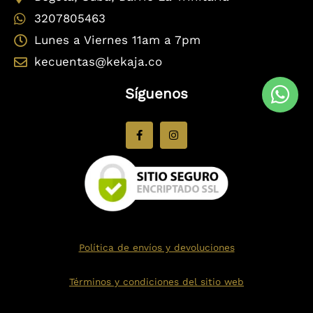
3207805463
Lunes a Viernes 11am a 7pm
kecuentas@kekaja.co
Síguenos
F
I
a
n
c
s
e
t
b
a
o
g
o
r
k
a
-
m
f
Política de envíos y devoluciones
Términos y condiciones del sitio web